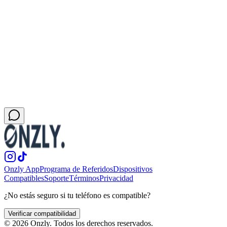
6. Tus Derechos
De acuerdo con la LQPD, tienes derecho a:
Acceder a tus datos personales.
Rectificar datos inexactos o incompletos.
Solicitar la supresión de tus datos.
Oponerte al tratamiento o solicitar su limitación.
Solicitar la portabilidad de tus datos.
Para ejercer estos derechos, contáctanos en
soporte@getonzly.com
.
Onzly App
Programa de Referidos
Dispositivos
Compatibles
Soporte
Términos
Privacidad
¿No estás seguro si tu teléfono es compatible?
Verificar compatibilidad
©
2026
Onzly. Todos los derechos reservados.