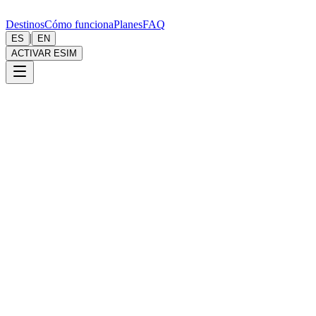
Destinos
Cómo funciona
Planes
FAQ
|
ES
EN
ACTIVAR ESIM
1. Quiénes Somos
Nixblizz SL (en adelante, "
Onzly
", "
nosotros
", "
nuestro
"), con
domicilio en Carrer de les Massanelles 17, La Cortinada, AD300,
Andorra, es el responsable del tratamiento de tus datos personales.
Nos comprometemos a proteger tu privacidad y a tratar tus datos
personales de acuerdo con las leyes de protección de datos
aplicables, incluyendo la Ley de Protección de Datos de Andorra
(Llei 29/2021, del 28 d'octubre, qualificada de protecció de dades