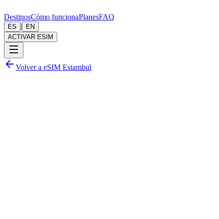
Destinos
Cómo funciona
Planes
FAQ
|
ES
EN
ACTIVAR ESIM
Volver a eSIM Estambul