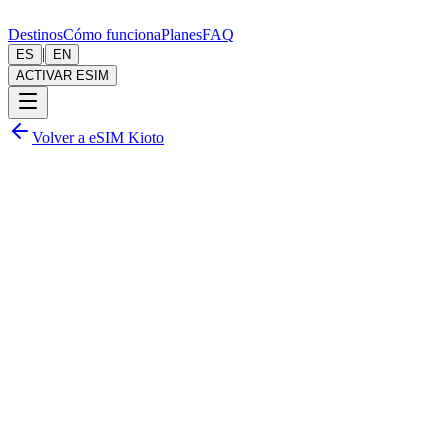
Destinos
Cómo funciona
Planes
FAQ
|
ES
EN
ACTIVAR ESIM
Volver a eSIM Kioto