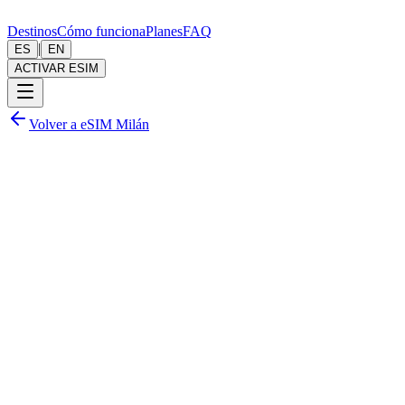
Destinos
Cómo funciona
Planes
FAQ
|
ES
EN
ACTIVAR ESIM
Volver a eSIM Milán